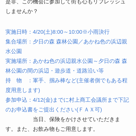
是非、この機会に参加して街も心もリフレッシュ
しませんか？
実施日時：4/20(土)8:00～10:00※小雨決行
集合場所：夕日の森 森林公園／あかね色の浜辺親
水公園
実施場所：あかね色の浜辺親水公園～夕日の森 森
林公園の間の浜辺・遊歩道・道路沿い等
持 物 ：軍手、掴み棒など(主催者側でもある程
度用意します)
参加申込：4/12(金)までに村上商工会議所まで下記
のお申込書をご提出ください(ＦＡＸ可)
当日、保険をかけさせていただきま
す。また、お飲み物もご用意します。