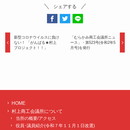
シェアする
新型コロナウイルスに負け
「むらかみ商工会議所ニュ
ない！ 「がんばる★村上
ース」・第523号(令和2年5
プロジェクト！！」
月号)を発行
HOME
村上商工会議所について
当所の概要/アクセス
役員･議員紹介(令和７年１１月１日改選)