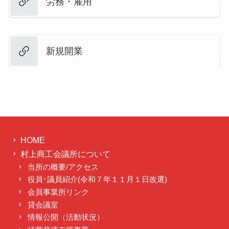
労務・雇用
新規開業
HOME
村上商工会議所について
当所の概要/アクセス
役員･議員紹介(令和７年１１月１日改選)
会員事業所リンク
貸会議室
情報公開（活動状況）