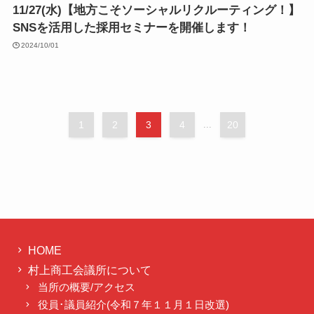
11/27(水)【地方こそソーシャルリクルーティング！】
SNSを活用した採用セミナーを開催します！
2024/10/01
1
2
3
4
...
20
HOME
村上商工会議所について
当所の概要/アクセス
役員･議員紹介(令和７年１１月１日改選)