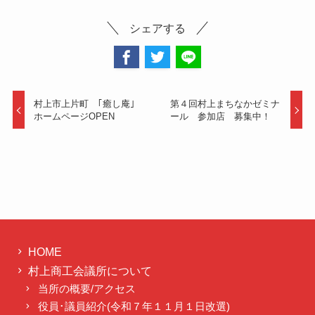
シェアする
村上市上片町 ｢癒し庵｣
第４回村上まちなかゼミナ
ホームページOPEN
ール 参加店 募集中！
HOME
村上商工会議所について
当所の概要/アクセス
役員･議員紹介(令和７年１１月１日改選)