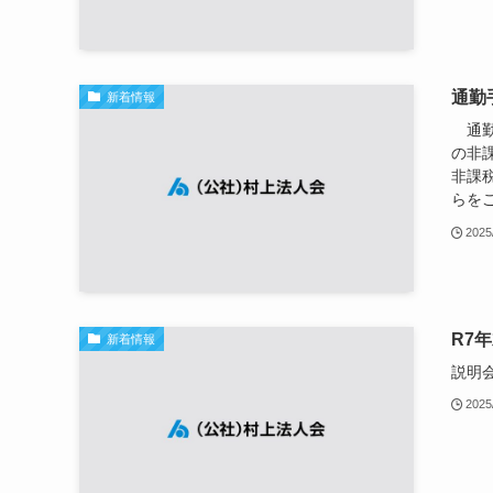
通勤
新着情報
通勤
の非
非課
らをご
2025
R7
新着情報
説明会
2025