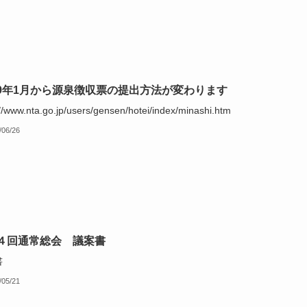
9年1月から源泉徴収票の提出方法が変わります
://www.nta.go.jp/users/gensen/hotei/index/minashi.htm
/06/26
４回通常総会 議案書
書
/05/21