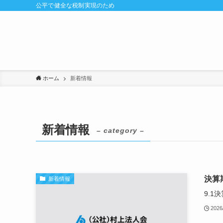
公平で健全な税制実現のため
ホーム
新着情報
新着情報
– category –
決算
新着情報
9.1
2026