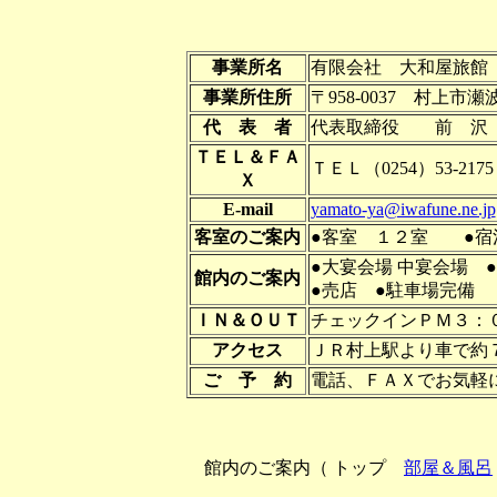
事業所名
有限会社 大和屋旅館
事業所住所
〒958-0037 村上市瀬波
代 表 者
代表取締役 前 
ＴＥＬ＆ＦＡ
ＴＥＬ（0254）53-217
Ｘ
E-mail
yamato-ya@iwafune.ne.jp
客室のご案内
●客室 １２室 ●宿
●大宴会場 中宴会場 ●
館内のご案内
●売店 ●駐車場完備
ＩＮ＆ＯＵＴ
チェックインＰＭ３：
アクセス
ＪＲ村上駅より車で約
ご 予 約
電話、ＦＡＸでお気軽
館内のご案内（ トップ
部屋＆風呂